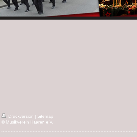
Druckversion
|
Sitemap
© Musikverein Haaren e.V.