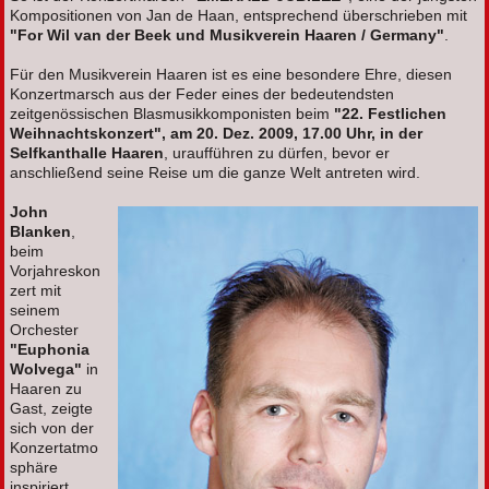
Kompositionen von Jan de Haan, entsprechend überschrieben mit
"For Wil van der Beek und Musikverein Haaren / Germany"
.
Für den Musikverein Haaren ist es eine besondere Ehre, diesen
Konzertmarsch aus der Feder eines der bedeutendsten
zeitgenössischen Blasmusikkomponisten beim
"22. Festlichen
Weihnachtskonzert", am 20. Dez. 2009, 17.00 Uhr, in der
Selfkanthalle Haaren
, uraufführen zu dürfen, bevor er
anschließend seine Reise um die ganze Welt antreten wird.
John
Blanken
,
beim
Vorjahreskon
zert mit
seinem
Orchester
"Euphonia
Wolvega"
in
Haaren zu
Gast, zeigte
sich von der
Konzertatmo
sphäre
inspiriert,