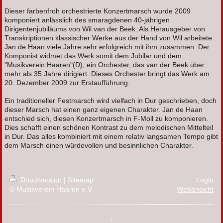
Dieser farbenfroh orchestrierte Konzertmarsch wurde 2009
komponiert anlässlich des smaragdenen 40-jährigen
Dirigentenjubiläums von Wil van der Beek. Als Herausgeber von
Transkriptionen klassischer Werke aus der Hand von Wil arbeitete
Jan de Haan viele Jahre sehr erfolgreich mit ihm zusammen. Der
Komponist widmet das Werk somit dem Jubilar und dem
"Musikverein Haaren"(D), ein Orchester, das van der Beek über
mehr als 35 Jahre dirigiert. Dieses Orchester bringt das Werk am
20. Dezember 2009 zur Erstaufführung.
Ein traditioneller Festmarsch wird vielfach in Dur geschrieben, doch
dieser Marsch hat einen ganz eigenen Charakter. Jan de Haan
entschied sich, diesen Konzertmarsch in F-Moll zu komponieren.
Dies schafft einen schönen Kontrast zu dem melodischen Mittelteil
in Dur. Das alles kombiniert mit einem relativ langsamen Tempo gibt
dem Marsch einen würdevollen und besinnlichen Charakter.
Druckversion
|
Sitemap
Login
© Musikverein Haaren e.V.
Webansicht
↑