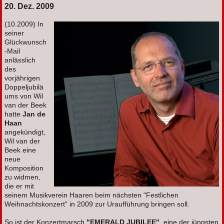
20. Dez. 2009
(10.2009) In
seiner
Glückwunsch
-Mail
anlässlich
des
vorjährigen
Doppeljubilä
ums von Wil
van der Beek
hatte
Jan de
Haan
angekündigt,
Wil van der
Beek eine
neue
Komposition
zu widmen,
die er mit
seinem Musikverein Haaren beim nächsten "Festlichen
Weihnachtskonzert" in 2009 zur Uraufführung bringen soll.
So ist der Konzertmarsch
"EMERALD JUBILEE"
, eine der jüngsten